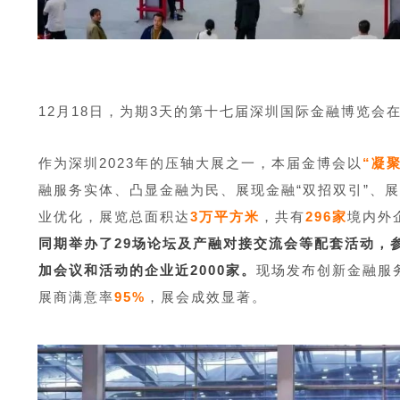
12月18日，为期3天的第十七届深圳国际金融博览会
作为深圳2023年的压轴大展之一，本届金博会以
“凝
融服务实体、凸显金融为民、展现金融“双招双引”、
业优化，展览总面积达
3万平方米
，共有
296家
境内外
同期举办了29场论坛及产融对接交流会等配套活动，参
加会议和活动的企业近2000家。
现场发布创新金融服
展商满意率
95%
，展会成效显著。